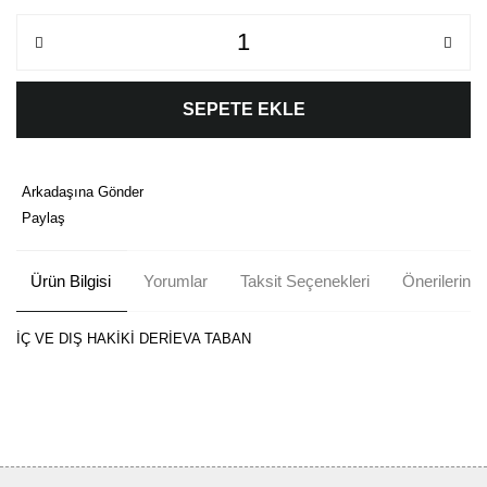
SEPETE EKLE
Arkadaşına Gönder
Paylaş
Ürün Bilgisi
Yorumlar
Taksit Seçenekleri
Önerileriniz
İÇ VE DIŞ HAKİKİ DERİEVA TABAN
Bu ürünün fiyat bilgisi, resim, ürün açıklamalarında ve diğer
konularda yetersiz gördüğünüz noktaları öneri formunu kullanarak
Bu ürüne ilk yorumu siz yapın!
tarafımıza iletebilirsiniz.
Görüş ve önerileriniz için teşekkür ederiz.