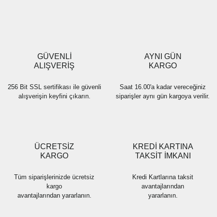
Yorum Yaz
Ürün resmi kalitesiz, bozuk veya görüntülenemiyor.
Ürün açıklamasında eksik bilgiler bulunuyor.
Ürün bilgilerinde hatalar bulunuyor.
Ürün fiyatı diğer sitelerden daha pahalı.
GÜVENLİ
AYNI GÜN
Bu ürüne benzer farklı alternatifler olmalı.
ALIŞVERİŞ
KARGO
256 Bit SSL sertifikası ile güvenli
Saat 16.00'a kadar vereceğiniz
alışverişin keyfini çıkarın.
siparişler aynı gün kargoya verilir.
Gönder
ÜCRETSİZ
KREDİ KARTINA
KARGO
TAKSİT İMKANI
Tüm siparişlerinizde ücretsiz
Kredi Kartlarına taksit
kargo
avantajlarından
avantajlarından yararlanın.
yararlanın.