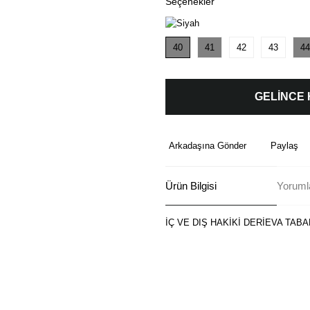
Seçenekler
40
41
42
43
44
GELİNCE
Arkadaşına Gönder
Paylaş
Ürün Bilgisi
Yoruml
İÇ VE DIŞ HAKİKİ DERİEVA TABA
Bu ürünün fiyat bilgisi, resim, ü
formunu kullanarak tarafımıza ilete
Görüş ve önerileriniz için teşekkü