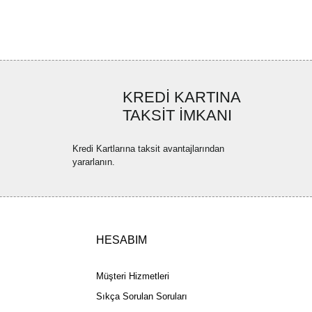
ya görüntülenemiyor.
Yorum Yaz
ler bulunuyor.
uyor.
a pahalı.
ler olmalı.
KREDİ KARTINA
TAKSİT İMKANI
Kredi Kartlarına taksit avantajlarından
yararlanın.
Gönder
HESABIM
Müşteri Hizmetleri
Sıkça Sorulan Soruları