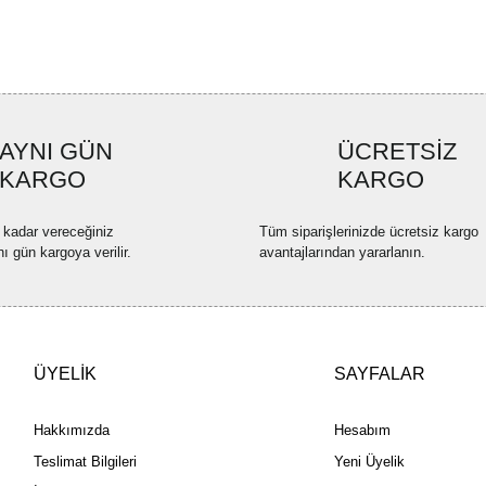
Ürün resmi kalitesiz, bozuk ve
Ürün açıklamasında eksik bilgi
Ürün bilgilerinde hatalar bulun
Ürün fiyatı diğer sitelerden dah
Bu ürüne benzer farklı alternatif
AYNI GÜN
ÜCRETSİZ
KARGO
KARGO
 kadar vereceğiniz
Tüm siparişlerinizde ücretsiz kargo
nı gün kargoya verilir.
avantajlarından yararlanın.
ÜYELİK
SAYFALAR
Hakkımızda
Hesabım
Teslimat Bilgileri
Yeni Üyelik