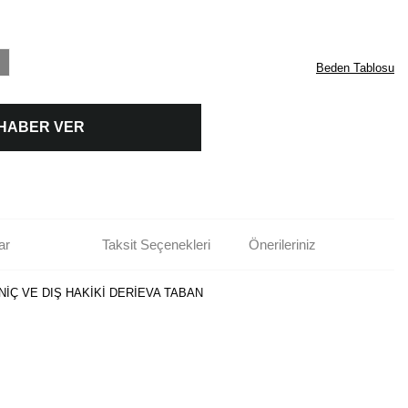
Beden Tablosu
 HABER VER
ar
Taksit Seçenekleri
Önerileriniz
NİÇ VE DIŞ HAKİKİ DERİEVA TABAN
rün açıklamalarında ve diğer konularda yetersiz gördüğünüz noktaları öneri
bilirsiniz.
Bu ürüne ilk yorumu siz yapın!
r ederiz.