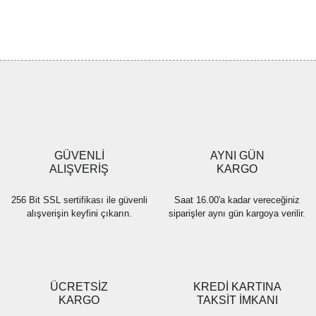
Bu ürünün fiyat bilgisi, resim, ürün açıklamalarında ve diğer
konularda yetersiz gördüğünüz noktaları öneri formunu kullanarak
Bu ürüne ilk yorumu siz yapın!
tarafımıza iletebilirsiniz.
Görüş ve önerileriniz için teşekkür ederiz.
Yorum Yaz
Ürün resmi kalitesiz, bozuk veya görüntülenemiyor.
Ürün açıklamasında eksik bilgiler bulunuyor.
Ürün bilgilerinde hatalar bulunuyor.
Ürün fiyatı diğer sitelerden daha pahalı.
GÜVENLİ
AYNI GÜN
Bu ürüne benzer farklı alternatifler olmalı.
ALIŞVERİŞ
KARGO
256 Bit SSL sertifikası ile güvenli
Saat 16.00'a kadar vereceğiniz
alışverişin keyfini çıkarın.
siparişler aynı gün kargoya verilir.
Gönder
ÜCRETSİZ
KREDİ KARTINA
KARGO
TAKSİT İMKANI