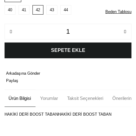
40
41
42
43
44
Beden Tablosu
SEPETE EKLE
Arkadaşına Gönder
Paylaş
Ürün Bilgisi
Yorumlar
Taksit Seçenekleri
Önerileriniz
HAKİKİ DERİ BOOST TABANHAKİKİ DERİ BOOST TABAN
Bu ürünün fiyat bilgisi, resim, ürün açıklamalarında ve diğer
konularda yetersiz gördüğünüz noktaları öneri formunu kullanarak