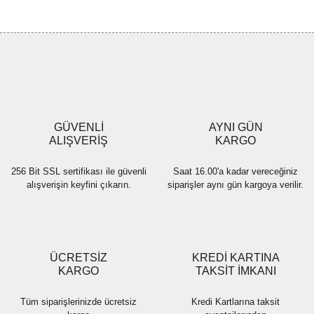
Bu ürüne ilk yorumu siz yapın!
tarafımıza iletebilirsiniz.
Görüş ve önerileriniz için teşekkür ederiz.
Yorum Yaz
Ürün resmi kalitesiz, bozuk veya görüntülenemiyor.
Ürün açıklamasında eksik bilgiler bulunuyor.
Ürün bilgilerinde hatalar bulunuyor.
Ürün fiyatı diğer sitelerden daha pahalı.
GÜVENLİ
AYNI GÜN
Bu ürüne benzer farklı alternatifler olmalı.
ALIŞVERİŞ
KARGO
256 Bit SSL sertifikası ile güvenli
Saat 16.00'a kadar vereceğiniz
alışverişin keyfini çıkarın.
siparişler aynı gün kargoya verilir.
Gönder
ÜCRETSİZ
KREDİ KARTINA
KARGO
TAKSİT İMKANI
Tüm siparişlerinizde ücretsiz
Kredi Kartlarına taksit