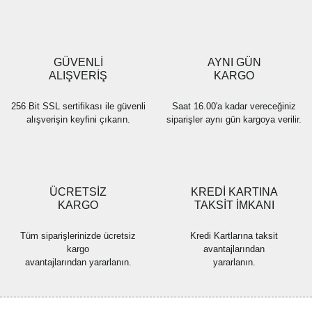
Ürün açıklamasında eksik bilgiler bulunuyor.
Ürün bilgilerinde hatalar bulunuyor.
Ürün fiyatı diğer sitelerden daha pahalı.
GÜVENLİ
AYNI GÜN
Bu ürüne benzer farklı alternatifler olmalı.
ALIŞVERİŞ
KARGO
256 Bit SSL sertifikası ile güvenli
Saat 16.00'a kadar vereceğiniz
alışverişin keyfini çıkarın.
siparişler aynı gün kargoya verilir.
Gönder
ÜCRETSİZ
KREDİ KARTINA
KARGO
TAKSİT İMKANI
Tüm siparişlerinizde ücretsiz
Kredi Kartlarına taksit
kargo
avantajlarından
avantajlarından yararlanın.
yararlanın.