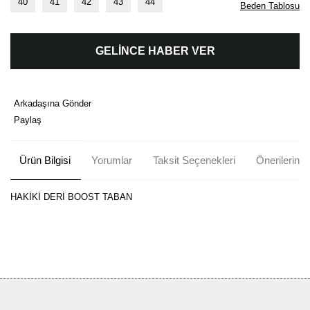
40
41
42
43
44
Beden Tablosu
GELİNCE HABER VER
Arkadaşına Gönder
Paylaş
Ürün Bilgisi
Yorumlar
Taksit Seçenekleri
Önerileriniz
HAKİKİ DERİ BOOST TABAN
Bu ürünün fiyat bilgisi, resim, ürün açıklamalarında ve diğer
konularda yetersiz gördüğünüz noktaları öneri formunu kullanarak
Bu ürüne ilk yorumu siz yapın!
tarafımıza iletebilirsiniz.
Görüş ve önerileriniz için teşekkür ederiz.
Yorum Yaz
Ürün resmi kalitesiz, bozuk veya görüntülenemiyor.