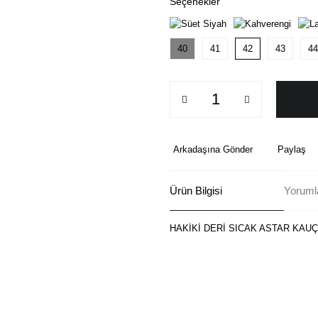
Seçenekler
40
41
42
43
44
Arkadaşına Gönder
Paylaş
Ürün Bilgisi
Yoruml
HAKİKİ DERİ SICAK ASTAR KAU
Bu ürünün fiyat bilgisi, resim, ü
formunu kullanarak tarafımıza ilete
Görüş ve önerileriniz için teşekkü