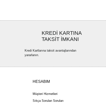
ya görüntülenemiyor.
Yorum Yaz
ler bulunuyor.
uyor.
a pahalı.
ler olmalı.
KREDİ KARTINA
TAKSİT İMKANI
Kredi Kartlarına taksit avantajlarından
yararlanın.
Gönder
HESABIM
Müşteri Hizmetleri
Sıkça Sorulan Soruları