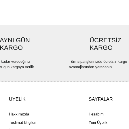
Ürün resmi kalitesiz, bozuk ve
Ürün açıklamasında eksik bilgi
Ürün bilgilerinde hatalar bulun
Ürün fiyatı diğer sitelerden dah
Bu ürüne benzer farklı alternatif
AYNI GÜN
ÜCRETSİZ
KARGO
KARGO
 kadar vereceğiniz
Tüm siparişlerinizde ücretsiz kargo
nı gün kargoya verilir.
avantajlarından yararlanın.
ÜYELİK
SAYFALAR
Hakkımızda
Hesabım
Teslimat Bilgileri
Yeni Üyelik