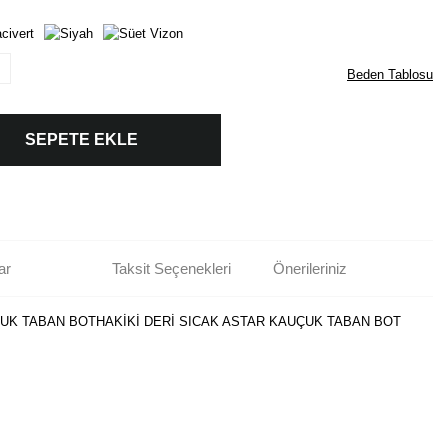
Beden Tablosu
SEPETE EKLE
ar
Taksit Seçenekleri
Önerileriniz
ÇUK TABAN BOTHAKİKİ DERİ SICAK ASTAR KAUÇUK TABAN BOT
rün açıklamalarında ve diğer konularda yetersiz gördüğünüz noktaları öneri
bilirsiniz.
Bu ürüne ilk yorumu siz yapın!
r ederiz.