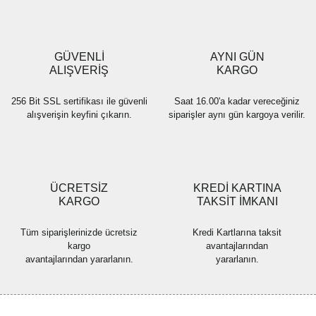
Ürün açıklamasında eksik bilgiler bulunuyor.
Ürün bilgilerinde hatalar bulunuyor.
Ürün fiyatı diğer sitelerden daha pahalı.
GÜVENLİ
AYNI GÜN
Bu ürüne benzer farklı alternatifler olmalı.
ALIŞVERİŞ
KARGO
256 Bit SSL sertifikası ile güvenli
Saat 16.00'a kadar vereceğiniz
alışverişin keyfini çıkarın.
siparişler aynı gün kargoya verilir.
Gönder
ÜCRETSİZ
KREDİ KARTINA
KARGO
TAKSİT İMKANI
Tüm siparişlerinizde ücretsiz
Kredi Kartlarına taksit
kargo
avantajlarından
avantajlarından yararlanın.
yararlanın.