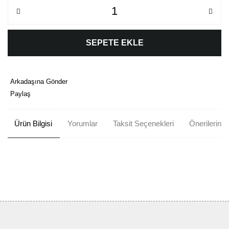
SEPETE EKLE
Arkadaşına Gönder
Paylaş
Ürün Bilgisi
Yorumlar
Taksit Seçenekleri
Önerileriniz
Bu ürünün fiyat bilgisi, resim, ürün açıklamalarında ve diğer
konularda yetersiz gördüğünüz noktaları öneri formunu kullanarak
Bu ürüne ilk yorumu siz yapın!
tarafımıza iletebilirsiniz.
Görüş ve önerileriniz için teşekkür ederiz.
Yorum Yaz
Ürün resmi kalitesiz, bozuk veya görüntülenemiyor.