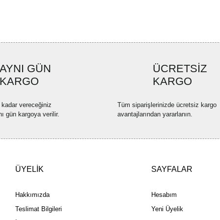
Ürün resmi kalitesiz, bozuk ve
Ürün açıklamasında eksik bilgi
Ürün bilgilerinde hatalar bulun
Ürün fiyatı diğer sitelerden dah
AYNI GÜN
ÜCRETSİZ
Bu ürüne benzer farklı alternatif
KARGO
KARGO
 kadar vereceğiniz
Tüm siparişlerinizde ücretsiz kargo
nı gün kargoya verilir.
avantajlarından yararlanın.
ÜYELİK
SAYFALAR
Hakkımızda
Hesabım
Teslimat Bilgileri
Yeni Üyelik