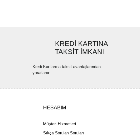
ya görüntülenemiyor.
Yorum Yaz
ler bulunuyor.
uyor.
a pahalı.
KREDİ KARTINA
ler olmalı.
TAKSİT İMKANI
Kredi Kartlarına taksit avantajlarından
yararlanın.
Gönder
HESABIM
Müşteri Hizmetleri
Sıkça Sorulan Soruları