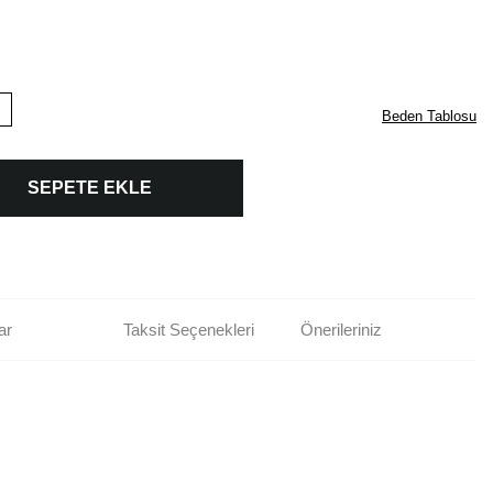
Beden Tablosu
SEPETE EKLE
ar
Taksit Seçenekleri
Önerileriniz
rün açıklamalarında ve diğer konularda yetersiz gördüğünüz noktaları öneri
bilirsiniz.
Bu ürüne ilk yorumu siz yapın!
r ederiz.