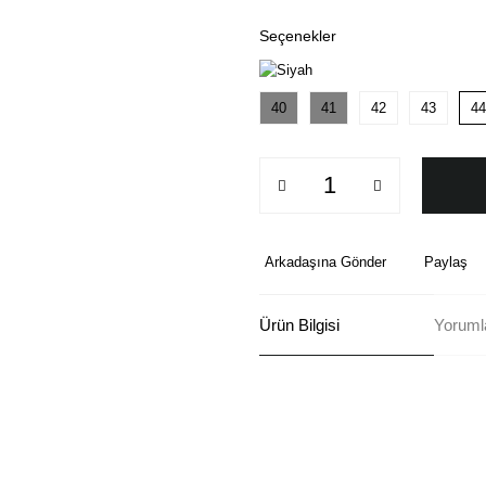
Seçenekler
40
41
42
43
44
Arkadaşına Gönder
Paylaş
Ürün Bilgisi
Yoruml
Bu ürünün fiyat bilgisi, resim, ü
formunu kullanarak tarafımıza ilete
Görüş ve önerileriniz için teşekkü