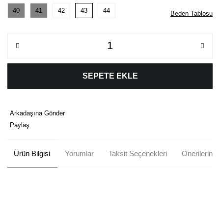
40
41
42
43
44
Beden Tablosu
SEPETE EKLE
Arkadaşına Gönder
Paylaş
Ürün Bilgisi
Yorumlar
Taksit Seçenekleri
Önerileriniz
Bu ürünün fiyat bilgisi, resim, ürün açıklamalarında ve diğer
konularda yetersiz gördüğünüz noktaları öneri formunu kullanarak
Bu ürüne ilk yorumu siz yapın!
tarafımıza iletebilirsiniz.