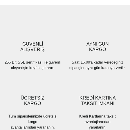
Görüş ve önerileriniz için teşekkür ederiz.
Yorum Yaz
Ürün resmi kalitesiz, bozuk veya görüntülenemiyor.
Ürün açıklamasında eksik bilgiler bulunuyor.
Ürün bilgilerinde hatalar bulunuyor.
Ürün fiyatı diğer sitelerden daha pahalı.
GÜVENLİ
AYNI GÜN
Bu ürüne benzer farklı alternatifler olmalı.
ALIŞVERİŞ
KARGO
256 Bit SSL sertifikası ile güvenli
Saat 16.00'a kadar vereceğiniz
alışverişin keyfini çıkarın.
siparişler aynı gün kargoya verilir.
Gönder
ÜCRETSİZ
KREDİ KARTINA
KARGO
TAKSİT İMKANI
Tüm siparişlerinizde ücretsiz
Kredi Kartlarına taksit
kargo
avantajlarından
avantajlarından yararlanın.
yararlanın.