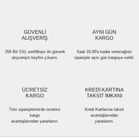
Ürün resmi kalitesiz, bozuk veya görüntülenemiyor.
Ürün açıklamasında eksik bilgiler bulunuyor.
Ürün bilgilerinde hatalar bulunuyor.
Ürün fiyatı diğer sitelerden daha pahalı.
GÜVENLİ
AYNI GÜN
Bu ürüne benzer farklı alternatifler olmalı.
ALIŞVERİŞ
KARGO
256 Bit SSL sertifikası ile güvenli
Saat 16.00'a kadar vereceğiniz
alışverişin keyfini çıkarın.
siparişler aynı gün kargoya verilir.
Gönder
ÜCRETSİZ
KREDİ KARTINA
KARGO
TAKSİT İMKANI
Tüm siparişlerinizde ücretsiz
Kredi Kartlarına taksit
kargo
avantajlarından
avantajlarından yararlanın.
yararlanın.