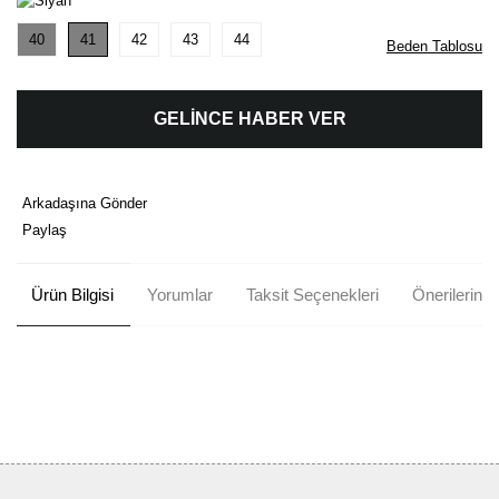
40
41
42
43
44
Beden Tablosu
GELİNCE HABER VER
Arkadaşına Gönder
Paylaş
Ürün Bilgisi
Yorumlar
Taksit Seçenekleri
Önerileriniz
Bu ürünün fiyat bilgisi, resim, ürün açıklamalarında ve diğer
konularda yetersiz gördüğünüz noktaları öneri formunu kullanarak
Bu ürüne ilk yorumu siz yapın!
tarafımıza iletebilirsiniz.
Görüş ve önerileriniz için teşekkür ederiz.
Yorum Yaz