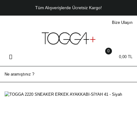
Geri Dön
Tüm Alışverişlerde Ücretsiz Kargo!
Bize Ulaşın
ERKEK
Sneaker
Casual
0
0,00 TL
Bot
Klasik
Sandalet - Terlik