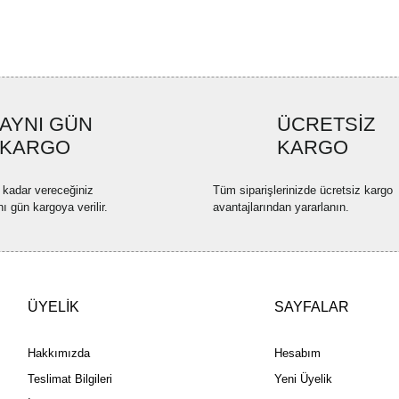
Ürün resmi kalitesiz, bozuk ve
Ürün açıklamasında eksik bilgi
Ürün bilgilerinde hatalar bulun
Ürün fiyatı diğer sitelerden dah
AYNI GÜN
ÜCRETSİZ
Bu ürüne benzer farklı alternatif
KARGO
KARGO
 kadar vereceğiniz
Tüm siparişlerinizde ücretsiz kargo
nı gün kargoya verilir.
avantajlarından yararlanın.
ÜYELİK
SAYFALAR
Hakkımızda
Hesabım
Teslimat Bilgileri
Yeni Üyelik