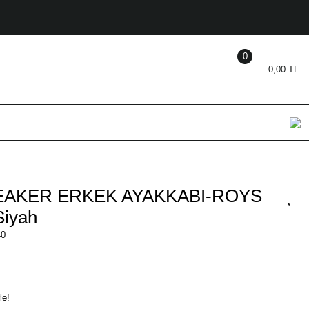
0
0,00 TL
EAKER ERKEK AYAKKABI-ROYS
Siyah
40
le!