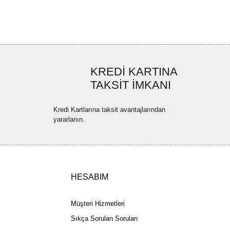
ya görüntülenemiyor.
Yorum Yaz
ler bulunuyor.
uyor.
a pahalı.
KREDİ KARTINA
ler olmalı.
TAKSİT İMKANI
Kredi Kartlarına taksit avantajlarından
yararlanın.
Gönder
HESABIM
Müşteri Hizmetleri
Sıkça Sorulan Soruları