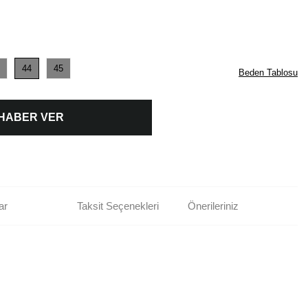
44
45
Beden Tablosu
 HABER VER
ar
Taksit Seçenekleri
Önerileriniz
rün açıklamalarında ve diğer konularda yetersiz gördüğünüz noktaları öneri
bilirsiniz.
Bu ürüne ilk yorumu siz yapın!
r ederiz.