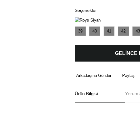
Seçenekler
39
40
41
42
43
GELİNCE
Arkadaşına Gönder
Paylaş
Ürün Bilgisi
Yoruml
Bu ürünün fiyat bilgisi, resim, ü
formunu kullanarak tarafımıza ilete
Görüş ve önerileriniz için teşekkü