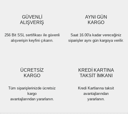
Ürün bilgilerinde hatalar bulunuyor.
Ürün fiyatı diğer sitelerden daha pahalı.
GÜVENLİ
AYNI GÜN
Bu ürüne benzer farklı alternatifler olmalı.
ALIŞVERİŞ
KARGO
256 Bit SSL sertifikası ile güvenli
Saat 16.00'a kadar vereceğiniz
alışverişin keyfini çıkarın.
siparişler aynı gün kargoya verilir.
Gönder
ÜCRETSİZ
KREDİ KARTINA
KARGO
TAKSİT İMKANI
Tüm siparişlerinizde ücretsiz
Kredi Kartlarına taksit
kargo
avantajlarından
avantajlarından yararlanın.
yararlanın.