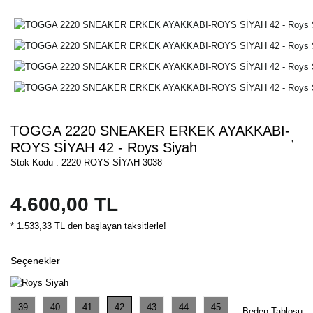
TOGGA 2220 SNEAKER ERKEK AYAKKABI-
ROYS SİYAH 42 - Roys Siyah
Stok Kodu : 2220 ROYS SİYAH-3038
4.600,00 TL
* 1.533,33 TL den başlayan taksitlerle!
Seçenekler
39
40
41
42
43
44
45
Beden Tablosu