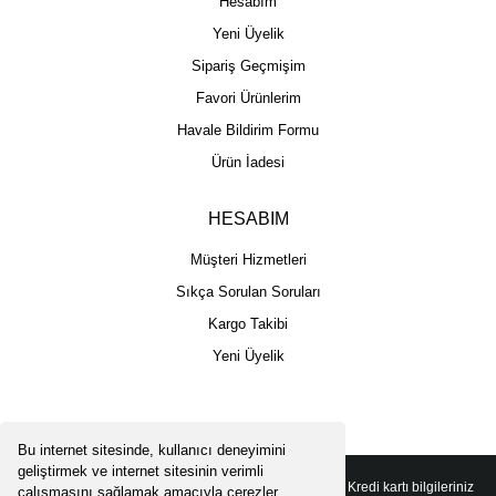
Hesabım
Yeni Üyelik
Sipariş Geçmişim
Favori Ürünlerim
Havale Bildirim Formu
Ürün İadesi
HESABIM
Müşteri Hizmetleri
Sıkça Sorulan Soruları
Kargo Takibi
Yeni Üyelik
Bu internet sitesinde, kullanıcı deneyimini
geliştirmek ve internet sitesinin verimli
Copyright 2025 © - Togga Plus - Tüm hakları saklıdır - Kredi kartı bilgileriniz
çalışmasını sağlamak amacıyla çerezler