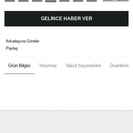
GELİNCE HABER VER
Arkadaşına Gönder
Paylaş
Ürün Bilgisi
Yorumlar
Taksit Seçenekleri
Önerileriniz
Bu ürünün fiyat bilgisi, resim, ürün açıklamalarında ve diğer
konularda yetersiz gördüğünüz noktaları öneri formunu kullanarak
Bu ürüne ilk yorumu siz yapın!
tarafımıza iletebilirsiniz.
Görüş ve önerileriniz için teşekkür ederiz.
Yorum Yaz
Ürün resmi kalitesiz, bozuk veya görüntülenemiyor.
Ürün açıklamasında eksik bilgiler bulunuyor.