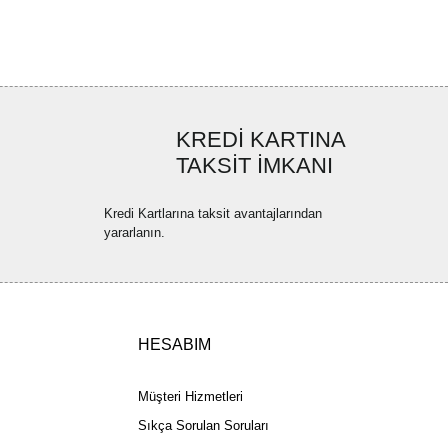
ya görüntülenemiyor.
Yorum Yaz
ler bulunuyor.
uyor.
a pahalı.
ler olmalı.
KREDİ KARTINA
TAKSİT İMKANI
Kredi Kartlarına taksit avantajlarından
yararlanın.
Gönder
HESABIM
Müşteri Hizmetleri
Sıkça Sorulan Soruları