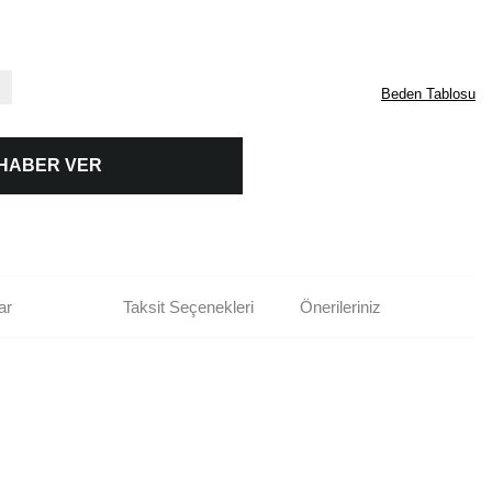
Beden Tablosu
 HABER VER
ar
Taksit Seçenekleri
Önerileriniz
rün açıklamalarında ve diğer konularda yetersiz gördüğünüz noktaları öneri
bilirsiniz.
Bu ürüne ilk yorumu siz yapın!
r ederiz.