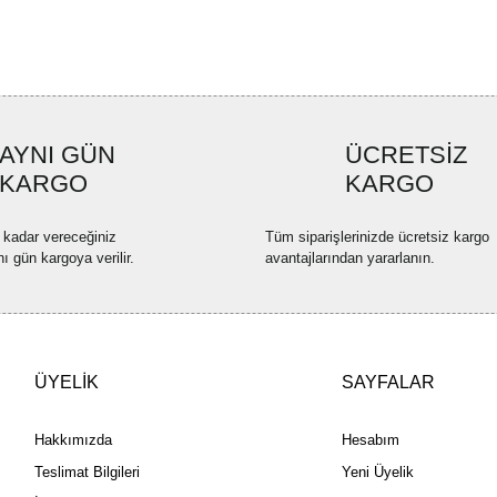
Ürün resmi kalitesiz, bozuk ve
Ürün açıklamasında eksik bilgi
Ürün bilgilerinde hatalar bulun
Ürün fiyatı diğer sitelerden dah
Bu ürüne benzer farklı alternatif
AYNI GÜN
ÜCRETSİZ
KARGO
KARGO
 kadar vereceğiniz
Tüm siparişlerinizde ücretsiz kargo
nı gün kargoya verilir.
avantajlarından yararlanın.
ÜYELİK
SAYFALAR
Hakkımızda
Hesabım
Teslimat Bilgileri
Yeni Üyelik