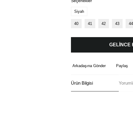
Seçenekler
Siyah
40
41
42
43
44
GELİNCE
Arkadaşına Gönder
Paylaş
Ürün Bilgisi
Yoruml
Bu ürünün fiyat bilgisi, resim, ü
formunu kullanarak tarafımıza ilete
Görüş ve önerileriniz için teşekkü