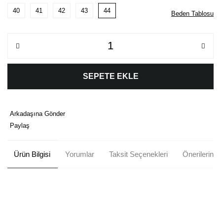
40
41
42
43
44
Beden Tablosu
SEPETE EKLE
Arkadaşına Gönder
Paylaş
Ürün Bilgisi
Yorumlar
Taksit Seçenekleri
Önerileriniz
Bu ürünün fiyat bilgisi, resim, ürün açıklamalarında ve diğer
konularda yetersiz gördüğünüz noktaları öneri formunu kullanarak
Bu ürüne ilk yorumu siz yapın!
tarafımıza iletebilirsiniz.