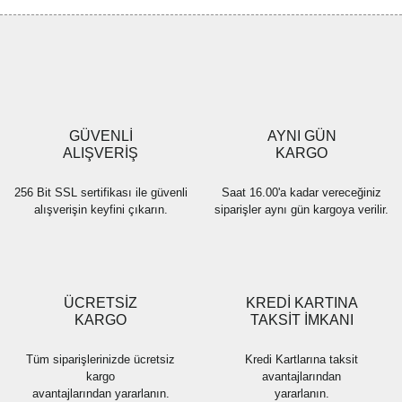
Görüş ve önerileriniz için teşekkür ederiz.
Yorum Yaz
Ürün resmi kalitesiz, bozuk veya görüntülenemiyor.
Ürün açıklamasında eksik bilgiler bulunuyor.
Ürün bilgilerinde hatalar bulunuyor.
Ürün fiyatı diğer sitelerden daha pahalı.
GÜVENLİ
AYNI GÜN
Bu ürüne benzer farklı alternatifler olmalı.
ALIŞVERİŞ
KARGO
256 Bit SSL sertifikası ile güvenli
Saat 16.00'a kadar vereceğiniz
alışverişin keyfini çıkarın.
siparişler aynı gün kargoya verilir.
Gönder
ÜCRETSİZ
KREDİ KARTINA
KARGO
TAKSİT İMKANI
Tüm siparişlerinizde ücretsiz
Kredi Kartlarına taksit
kargo
avantajlarından
avantajlarından yararlanın.
yararlanın.