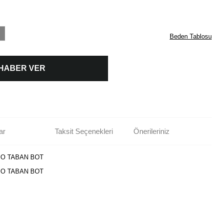
Beden Tablosu
 HABER VER
ar
Taksit Seçenekleri
Önerileriniz
MO TABAN BOT
MO TABAN BOT
rün açıklamalarında ve diğer konularda yetersiz gördüğünüz noktaları öneri
bilirsiniz.
Bu ürüne ilk yorumu siz yapın!