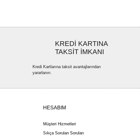
r ederiz.
ya görüntülenemiyor.
Yorum Yaz
ler bulunuyor.
uyor.
KREDİ KARTINA
a pahalı.
TAKSİT İMKANI
ler olmalı.
Kredi Kartlarına taksit avantajlarından
yararlanın.
Gönder
HESABIM
Müşteri Hizmetleri
Sıkça Sorulan Soruları