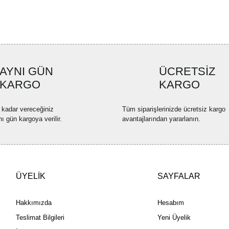
Görüş ve önerileriniz için teşekkü
Ürün resmi kalitesiz, bozuk ve
Ürün açıklamasında eksik bilgi
Ürün bilgilerinde hatalar bulun
AYNI GÜN
ÜCRETSİZ
Ürün fiyatı diğer sitelerden dah
KARGO
KARGO
Bu ürüne benzer farklı alternatif
 kadar vereceğiniz
Tüm siparişlerinizde ücretsiz kargo
nı gün kargoya verilir.
avantajlarından yararlanın.
ÜYELİK
SAYFALAR
Hakkımızda
Hesabım
Teslimat Bilgileri
Yeni Üyelik