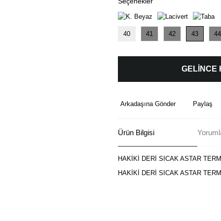
Seçenekler
40
41
42
43
44
GELİNCE
Arkadaşına Gönder
Paylaş
Ürün Bilgisi
Yoruml
HAKİKİ DERİ SICAK ASTAR TER
HAKİKİ DERİ SICAK ASTAR TER
Bu ürünün fiyat bilgisi, resim, ü
formunu kullanarak tarafımıza ilete