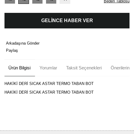
Beden Tablosu
GELİNCE HABER VER
Arkadaşına Gönder
Paylaş
Ürün Bilgisi
Yorumlar
Taksit Seçenekleri
Önerileriniz
HAKİKİ DERİ SICAK ASTAR TERMO TABAN BOT
HAKİKİ DERİ SICAK ASTAR TERMO TABAN BOT
Bu ürünün fiyat bilgisi, resim, ürün açıklamalarında ve diğer
konularda yetersiz gördüğünüz noktaları öneri formunu kullanarak
Bu ürüne ilk yorumu siz yapın!
tarafımıza iletebilirsiniz.
Görüş ve önerileriniz için teşekkür ederiz.