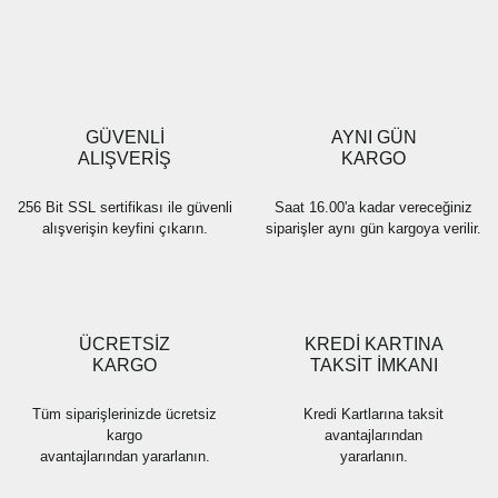
Yorum Yaz
Ürün resmi kalitesiz, bozuk veya görüntülenemiyor.
Ürün açıklamasında eksik bilgiler bulunuyor.
Ürün bilgilerinde hatalar bulunuyor.
Ürün fiyatı diğer sitelerden daha pahalı.
GÜVENLİ
AYNI GÜN
Bu ürüne benzer farklı alternatifler olmalı.
ALIŞVERİŞ
KARGO
256 Bit SSL sertifikası ile güvenli
Saat 16.00'a kadar vereceğiniz
alışverişin keyfini çıkarın.
siparişler aynı gün kargoya verilir.
Gönder
ÜCRETSİZ
KREDİ KARTINA
KARGO
TAKSİT İMKANI
Tüm siparişlerinizde ücretsiz
Kredi Kartlarına taksit
kargo
avantajlarından
avantajlarından yararlanın.
yararlanın.