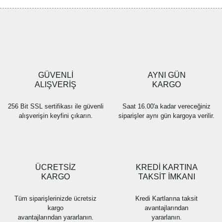
Görüş ve önerileriniz için teşekkür ederiz.
Yorum Yaz
Ürün resmi kalitesiz, bozuk veya görüntülenemiyor.
Ürün açıklamasında eksik bilgiler bulunuyor.
Ürün bilgilerinde hatalar bulunuyor.
Ürün fiyatı diğer sitelerden daha pahalı.
GÜVENLİ
AYNI GÜN
Bu ürüne benzer farklı alternatifler olmalı.
ALIŞVERİŞ
KARGO
256 Bit SSL sertifikası ile güvenli
Saat 16.00'a kadar vereceğiniz
alışverişin keyfini çıkarın.
siparişler aynı gün kargoya verilir.
Gönder
ÜCRETSİZ
KREDİ KARTINA
KARGO
TAKSİT İMKANI
Tüm siparişlerinizde ücretsiz
Kredi Kartlarına taksit
kargo
avantajlarından
avantajlarından yararlanın.
yararlanın.