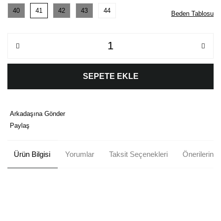
40
41
42
43
44
Beden Tablosu
SEPETE EKLE
Arkadaşına Gönder
Paylaş
Ürün Bilgisi
Yorumlar
Taksit Seçenekleri
Önerileriniz
Bu ürünün fiyat bilgisi, resim, ürün açıklamalarında ve diğer
konularda yetersiz gördüğünüz noktaları öneri formunu kullanarak
Bu ürüne ilk yorumu siz yapın!
tarafımıza iletebilirsiniz.