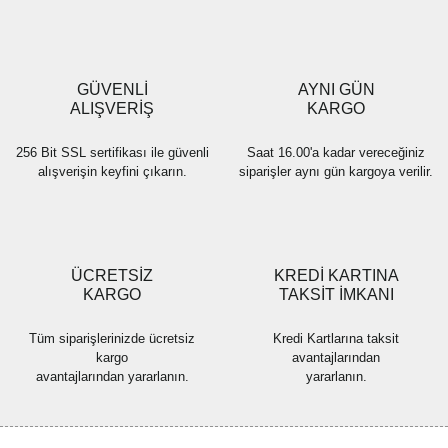
Ürün açıklamasında eksik bilgiler bulunuyor.
Ürün bilgilerinde hatalar bulunuyor.
Ürün fiyatı diğer sitelerden daha pahalı.
GÜVENLİ
AYNI GÜN
Bu ürüne benzer farklı alternatifler olmalı.
ALIŞVERİŞ
KARGO
256 Bit SSL sertifikası ile güvenli
Saat 16.00'a kadar vereceğiniz
alışverişin keyfini çıkarın.
siparişler aynı gün kargoya verilir.
Gönder
ÜCRETSİZ
KREDİ KARTINA
KARGO
TAKSİT İMKANI
Tüm siparişlerinizde ücretsiz
Kredi Kartlarına taksit
kargo
avantajlarından
avantajlarından yararlanın.
yararlanın.