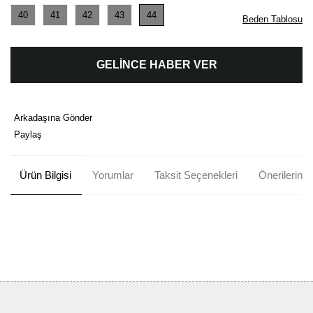
40
41
42
43
44
Beden Tablosu
GELİNCE HABER VER
Arkadaşına Gönder
Paylaş
Ürün Bilgisi
Yorumlar
Taksit Seçenekleri
Önerileriniz
Bu ürünün fiyat bilgisi, resim, ürün açıklamalarında ve diğer
konularda yetersiz gördüğünüz noktaları öneri formunu kullanarak
Bu ürüne ilk yorumu siz yapın!
tarafımıza iletebilirsiniz.
Görüş ve önerileriniz için teşekkür ederiz.
Yorum Yaz
Ürün resmi kalitesiz, bozuk veya görüntülenemiyor.