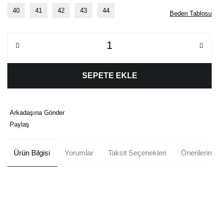
40
41
42
43
44
Beden Tablosu
SEPETE EKLE
Arkadaşına Gönder
Paylaş
Ürün Bilgisi
Yorumlar
Taksit Seçenekleri
Önerileriniz
Bu ürünün fiyat bilgisi, resim, ürün açıklamalarında ve diğer
konularda yetersiz gördüğünüz noktaları öneri formunu kullanarak
Bu ürüne ilk yorumu siz yapın!
tarafımıza iletebilirsiniz.