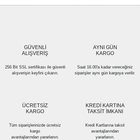
Görüş ve önerileriniz için teşekkür ederiz.
Yorum Yaz
Ürün resmi kalitesiz, bozuk veya görüntülenemiyor.
Ürün açıklamasında eksik bilgiler bulunuyor.
Ürün bilgilerinde hatalar bulunuyor.
Ürün fiyatı diğer sitelerden daha pahalı.
GÜVENLİ
AYNI GÜN
Bu ürüne benzer farklı alternatifler olmalı.
ALIŞVERİŞ
KARGO
256 Bit SSL sertifikası ile güvenli
Saat 16.00'a kadar vereceğiniz
alışverişin keyfini çıkarın.
siparişler aynı gün kargoya verilir.
Gönder
ÜCRETSİZ
KREDİ KARTINA
KARGO
TAKSİT İMKANI
Tüm siparişlerinizde ücretsiz
Kredi Kartlarına taksit
kargo
avantajlarından
avantajlarından yararlanın.
yararlanın.