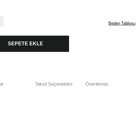
Beden Tablosu
SEPETE EKLE
ar
Taksit Seçenekleri
Önerileriniz
rün açıklamalarında ve diğer konularda yetersiz gördüğünüz noktaları öneri
bilirsiniz.
Bu ürüne ilk yorumu siz yapın!
r ederiz.