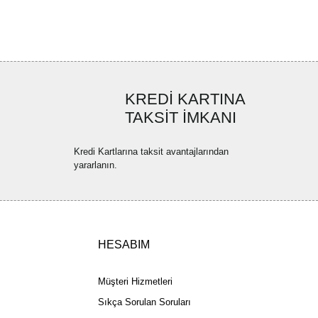
ya görüntülenemiyor.
Yorum Yaz
ler bulunuyor.
uyor.
a pahalı.
ler olmalı.
KREDİ KARTINA
TAKSİT İMKANI
Kredi Kartlarına taksit avantajlarından
yararlanın.
Gönder
HESABIM
Müşteri Hizmetleri
Sıkça Sorulan Soruları