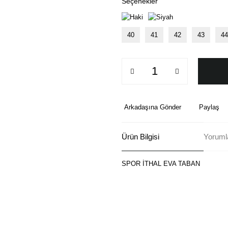
Seçenekler
40
41
42
43
44
Arkadaşına Gönder
Paylaş
Ürün Bilgisi
Yoruml
SPOR İTHAL EVA TABAN
Bu ürünün fiyat bilgisi, resim, ü
formunu kullanarak tarafımıza ilete
Görüş ve önerileriniz için teşekkü