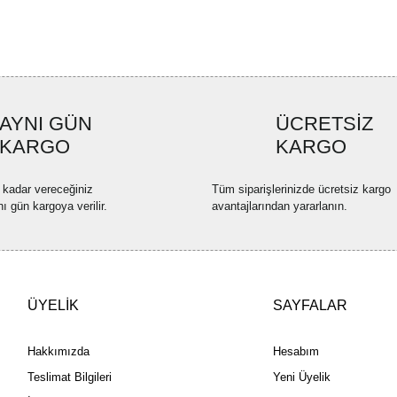
Ürün resmi kalitesiz, bozuk ve
Ürün açıklamasında eksik bilgi
Ürün bilgilerinde hatalar bulun
Ürün fiyatı diğer sitelerden dah
Bu ürüne benzer farklı alternatif
AYNI GÜN
ÜCRETSİZ
KARGO
KARGO
 kadar vereceğiniz
Tüm siparişlerinizde ücretsiz kargo
nı gün kargoya verilir.
avantajlarından yararlanın.
ÜYELİK
SAYFALAR
Hakkımızda
Hesabım
Teslimat Bilgileri
Yeni Üyelik