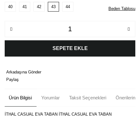
40
41
42
43
44
Beden Tablosu
SEPETE EKLE
Arkadaşına Gönder
Paylaş
Ürün Bilgisi
Yorumlar
Taksit Seçenekleri
Önerileriniz
İTHAL CASUAL EVA TABAN İTHAL CASUAL EVA TABAN
Bu ürünün fiyat bilgisi, resim, ürün açıklamalarında ve diğer
konularda yetersiz gördüğünüz noktaları öneri formunu kullanarak
Bu ürüne ilk yorumu siz yapın!