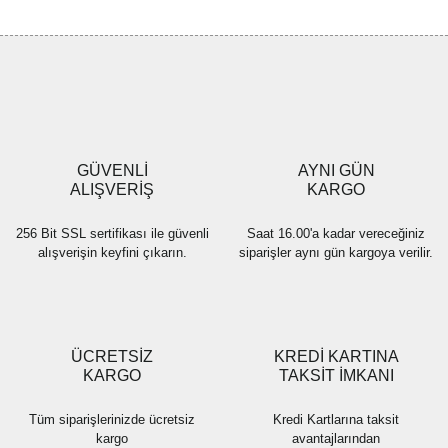
tarafımıza iletebilirsiniz.
Görüş ve önerileriniz için teşekkür ederiz.
Yorum Yaz
Ürün resmi kalitesiz, bozuk veya görüntülenemiyor.
Ürün açıklamasında eksik bilgiler bulunuyor.
Ürün bilgilerinde hatalar bulunuyor.
Ürün fiyatı diğer sitelerden daha pahalı.
GÜVENLİ
AYNI GÜN
Bu ürüne benzer farklı alternatifler olmalı.
ALIŞVERİŞ
KARGO
256 Bit SSL sertifikası ile güvenli
Saat 16.00'a kadar vereceğiniz
alışverişin keyfini çıkarın.
siparişler aynı gün kargoya verilir.
Gönder
ÜCRETSİZ
KREDİ KARTINA
KARGO
TAKSİT İMKANI
Tüm siparişlerinizde ücretsiz
Kredi Kartlarına taksit
kargo
avantajlarından