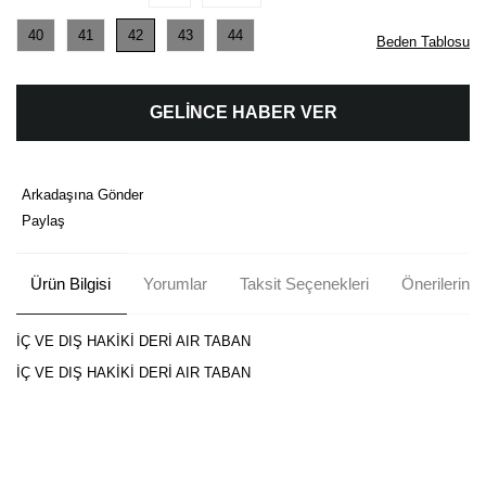
40
41
42
43
44
Beden Tablosu
GELİNCE HABER VER
Arkadaşına Gönder
Paylaş
Ürün Bilgisi
Yorumlar
Taksit Seçenekleri
Önerileriniz
İÇ VE DIŞ HAKİKİ DERİ AIR TABAN
İÇ VE DIŞ HAKİKİ DERİ AIR TABAN
Bu ürünün fiyat bilgisi, resim, ürün açıklamalarında ve diğer
konularda yetersiz gördüğünüz noktaları öneri formunu kullanarak
Bu ürüne ilk yorumu siz yapın!
tarafımıza iletebilirsiniz.