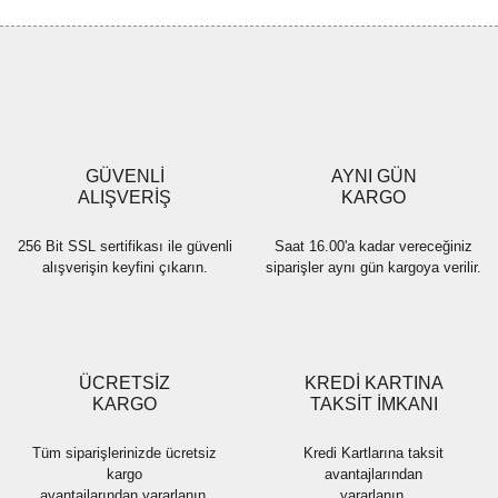
Görüş ve önerileriniz için teşekkür ederiz.
Yorum Yaz
Ürün resmi kalitesiz, bozuk veya görüntülenemiyor.
Ürün açıklamasında eksik bilgiler bulunuyor.
Ürün bilgilerinde hatalar bulunuyor.
Ürün fiyatı diğer sitelerden daha pahalı.
GÜVENLİ
AYNI GÜN
Bu ürüne benzer farklı alternatifler olmalı.
ALIŞVERİŞ
KARGO
256 Bit SSL sertifikası ile güvenli
Saat 16.00'a kadar vereceğiniz
alışverişin keyfini çıkarın.
siparişler aynı gün kargoya verilir.
Gönder
ÜCRETSİZ
KREDİ KARTINA
KARGO
TAKSİT İMKANI
Tüm siparişlerinizde ücretsiz
Kredi Kartlarına taksit
kargo
avantajlarından
avantajlarından yararlanın.
yararlanın.