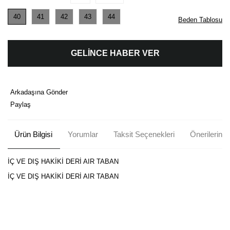
40
41
42
43
44
Beden Tablosu
GELİNCE HABER VER
Arkadaşına Gönder
Paylaş
Ürün Bilgisi
Yorumlar
Taksit Seçenekleri
Önerileriniz
İÇ VE DIŞ HAKİKİ DERİ AIR TABAN
İÇ VE DIŞ HAKİKİ DERİ AIR TABAN
Bu ürünün fiyat bilgisi, resim, ürün açıklamalarında ve diğer
konularda yetersiz gördüğünüz noktaları öneri formunu kullanarak
Bu ürüne ilk yorumu siz yapın!
tarafımıza iletebilirsiniz.