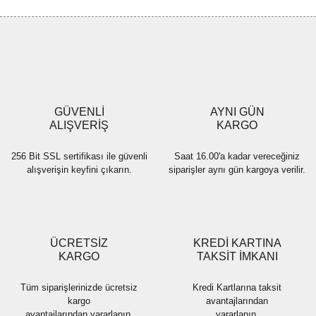
Görüş ve önerileriniz için teşekkür ederiz.
Yorum Yaz
Ürün resmi kalitesiz, bozuk veya görüntülenemiyor.
Ürün açıklamasında eksik bilgiler bulunuyor.
Ürün bilgilerinde hatalar bulunuyor.
Ürün fiyatı diğer sitelerden daha pahalı.
GÜVENLİ
AYNI GÜN
Bu ürüne benzer farklı alternatifler olmalı.
ALIŞVERİŞ
KARGO
256 Bit SSL sertifikası ile güvenli
Saat 16.00'a kadar vereceğiniz
alışverişin keyfini çıkarın.
siparişler aynı gün kargoya verilir.
Gönder
ÜCRETSİZ
KREDİ KARTINA
KARGO
TAKSİT İMKANI
Tüm siparişlerinizde ücretsiz
Kredi Kartlarına taksit
kargo
avantajlarından
avantajlarından yararlanın.
yararlanın.