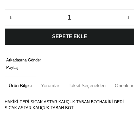
SEPETE EKLE
Arkadaşına Gönder
Paylaş
Ürün Bilgisi
Yorumlar
Taksit Seçenekleri
Önerileriniz
HAKİKİ DERİ SICAK ASTAR KAUÇUK TABAN BOTHAKİKİ DERİ
SICAK ASTAR KAUÇUK TABAN BOT
Bu ürünün fiyat bilgisi, resim, ürün açıklamalarında ve diğer
konularda yetersiz gördüğünüz noktaları öneri formunu kullanarak
Bu ürüne ilk yorumu siz yapın!
tarafımıza iletebilirsiniz.