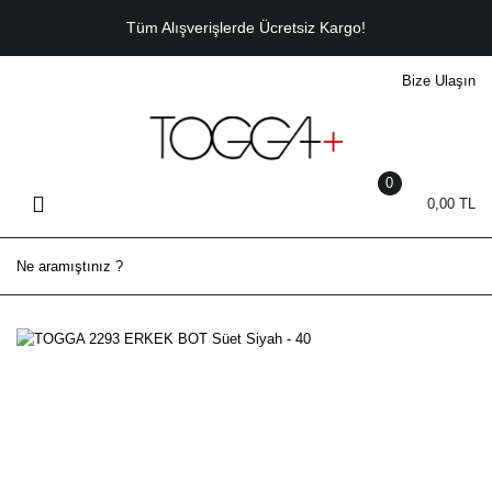
Geri Dön
Tüm Alışverişlerde Ücretsiz Kargo!
Bize Ulaşın
ERKEK
Sneaker
Casual
0
0,00 TL
Bot
Klasik
Sandalet - Terlik