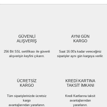
Görüş ve önerileriniz için teşekkür ederiz.
Yorum Yaz
Ürün resmi kalitesiz, bozuk veya görüntülenemiyor.
Ürün açıklamasında eksik bilgiler bulunuyor.
Ürün bilgilerinde hatalar bulunuyor.
Ürün fiyatı diğer sitelerden daha pahalı.
GÜVENLİ
AYNI GÜN
Bu ürüne benzer farklı alternatifler olmalı.
ALIŞVERİŞ
KARGO
256 Bit SSL sertifikası ile güvenli
Saat 16.00'a kadar vereceğiniz
alışverişin keyfini çıkarın.
siparişler aynı gün kargoya verilir.
Gönder
ÜCRETSİZ
KREDİ KARTINA
KARGO
TAKSİT İMKANI
Tüm siparişlerinizde ücretsiz
Kredi Kartlarına taksit
kargo
avantajlarından
avantajlarından yararlanın.
yararlanın.