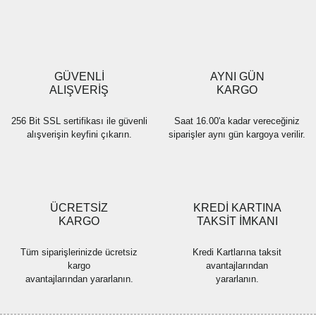
Ürün resmi kalitesiz, bozuk veya görüntülenemiyor.
Ürün açıklamasında eksik bilgiler bulunuyor.
Ürün bilgilerinde hatalar bulunuyor.
Ürün fiyatı diğer sitelerden daha pahalı.
GÜVENLİ
AYNI GÜN
Bu ürüne benzer farklı alternatifler olmalı.
ALIŞVERİŞ
KARGO
256 Bit SSL sertifikası ile güvenli
Saat 16.00'a kadar vereceğiniz
alışverişin keyfini çıkarın.
siparişler aynı gün kargoya verilir.
Gönder
ÜCRETSİZ
KREDİ KARTINA
KARGO
TAKSİT İMKANI
Tüm siparişlerinizde ücretsiz
Kredi Kartlarına taksit
kargo
avantajlarından
avantajlarından yararlanın.
yararlanın.