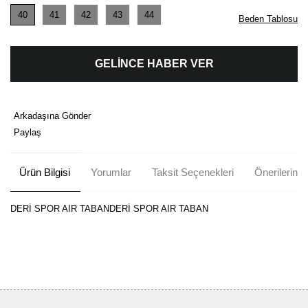
40
41
42
43
44
Beden Tablosu
GELİNCE HABER VER
Arkadaşına Gönder
Paylaş
Ürün Bilgisi
Yorumlar
Taksit Seçenekleri
Önerileriniz
DERİ SPOR AIR TABANDERİ SPOR AIR TABAN
Bu ürünün fiyat bilgisi, resim, ürün açıklamalarında ve diğer
konularda yetersiz gördüğünüz noktaları öneri formunu kullanarak
Bu ürüne ilk yorumu siz yapın!
tarafımıza iletebilirsiniz.
Görüş ve önerileriniz için teşekkür ederiz.
Yorum Yaz