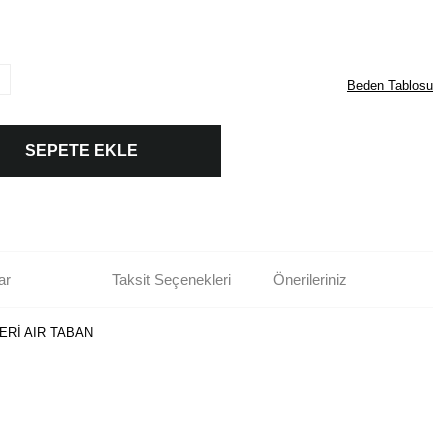
Beden Tablosu
SEPETE EKLE
ar
Taksit Seçenekleri
Önerileriniz
ERİ AIR TABAN
rün açıklamalarında ve diğer konularda yetersiz gördüğünüz noktaları öneri
bilirsiniz.
Bu ürüne ilk yorumu siz yapın!
r ederiz.