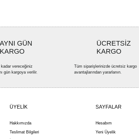
Ürün resmi kalitesiz, bozuk ve
Ürün açıklamasında eksik bilgi
Ürün bilgilerinde hatalar bulun
Ürün fiyatı diğer sitelerden dah
AYNI GÜN
ÜCRETSİZ
Bu ürüne benzer farklı alternatif
KARGO
KARGO
 kadar vereceğiniz
Tüm siparişlerinizde ücretsiz kargo
nı gün kargoya verilir.
avantajlarından yararlanın.
ÜYELİK
SAYFALAR
Hakkımızda
Hesabım
Teslimat Bilgileri
Yeni Üyelik