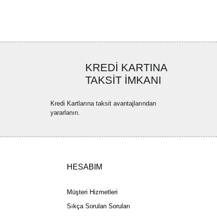
ya görüntülenemiyor.
Yorum Yaz
ler bulunuyor.
uyor.
a pahalı.
KREDİ KARTINA
ler olmalı.
TAKSİT İMKANI
Kredi Kartlarına taksit avantajlarından
yararlanın.
Gönder
HESABIM
Müşteri Hizmetleri
Sıkça Sorulan Soruları