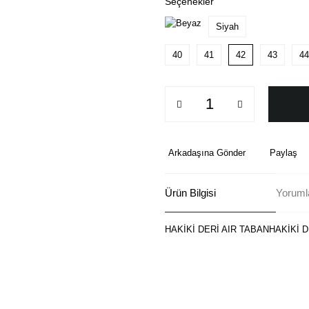
Seçenekler
Siyah
40
41
42
43
44
Arkadaşına Gönder
Paylaş
Ürün Bilgisi
Yoruml
HAKİKİ DERİ AIR TABANHAKİKİ D
Bu ürünün fiyat bilgisi, resim, ü
formunu kullanarak tarafımıza ilete
Görüş ve önerileriniz için teşekkü