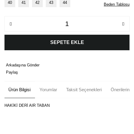
40
41
42
43
44
Beden Tablosu
SEPETE EKLE
Arkadaşına Gönder
Paylaş
Ürün Bilgisi
Yorumlar
Taksit Seçenekleri
Önerileriniz
HAKİKİ DERİ AIR TABAN
Bu ürünün fiyat bilgisi, resim, ürün açıklamalarında ve diğer
konularda yetersiz gördüğünüz noktaları öneri formunu kullanarak
Bu ürüne ilk yorumu siz yapın!
tarafımıza iletebilirsiniz.