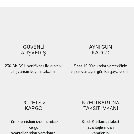
Görüş ve önerileriniz için teşekkür ederiz.
Yorum Yaz
Ürün resmi kalitesiz, bozuk veya görüntülenemiyor.
Ürün açıklamasında eksik bilgiler bulunuyor.
Ürün bilgilerinde hatalar bulunuyor.
Ürün fiyatı diğer sitelerden daha pahalı.
GÜVENLİ
AYNI GÜN
Bu ürüne benzer farklı alternatifler olmalı.
ALIŞVERİŞ
KARGO
256 Bit SSL sertifikası ile güvenli
Saat 16.00'a kadar vereceğiniz
alışverişin keyfini çıkarın.
siparişler aynı gün kargoya verilir.
Gönder
ÜCRETSİZ
KREDİ KARTINA
KARGO
TAKSİT İMKANI
Tüm siparişlerinizde ücretsiz
Kredi Kartlarına taksit
kargo
avantajlarından
avantajlarından yararlanın.
yararlanın.