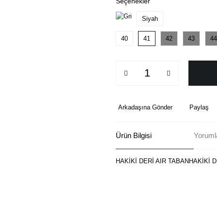
Seçenekler
Siyah
40
41
42
43
44
Arkadaşına Gönder
Paylaş
Ürün Bilgisi
Yoruml
HAKİKİ DERİ AIR TABANHAKİKİ D
Bu ürünün fiyat bilgisi, resim, ü
formunu kullanarak tarafımıza ilete
Görüş ve önerileriniz için teşekkü