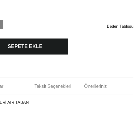
Beden Tablosu
SEPETE EKLE
ar
Taksit Seçenekleri
Önerileriniz
ERİ AIR TABAN
rün açıklamalarında ve diğer konularda yetersiz gördüğünüz noktaları öneri
bilirsiniz.
Bu ürüne ilk yorumu siz yapın!
r ederiz.