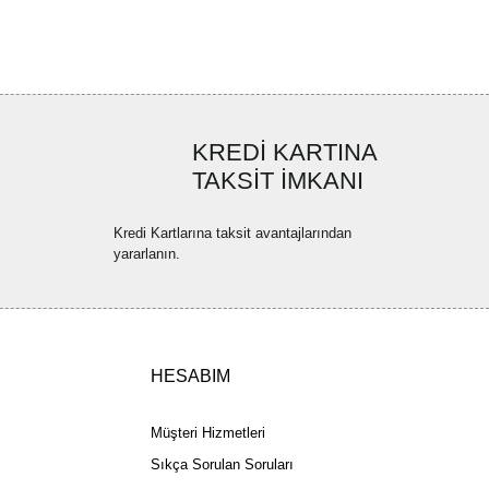
ya görüntülenemiyor.
Yorum Yaz
ler bulunuyor.
uyor.
a pahalı.
KREDİ KARTINA
ler olmalı.
TAKSİT İMKANI
Kredi Kartlarına taksit avantajlarından
yararlanın.
Gönder
HESABIM
Müşteri Hizmetleri
Sıkça Sorulan Soruları