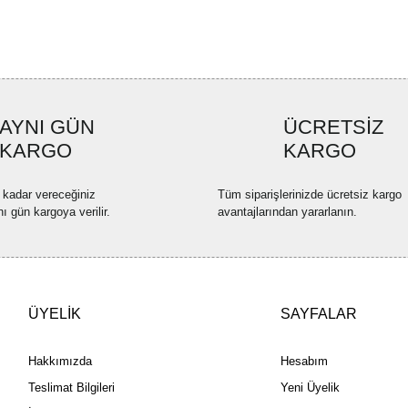
Ürün resmi kalitesiz, bozuk ve
Ürün açıklamasında eksik bilgi
Ürün bilgilerinde hatalar bulun
Ürün fiyatı diğer sitelerden dah
AYNI GÜN
ÜCRETSİZ
Bu ürüne benzer farklı alternatif
KARGO
KARGO
 kadar vereceğiniz
Tüm siparişlerinizde ücretsiz kargo
nı gün kargoya verilir.
avantajlarından yararlanın.
ÜYELİK
SAYFALAR
Hakkımızda
Hesabım
Teslimat Bilgileri
Yeni Üyelik