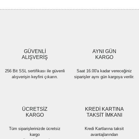
tarafımıza iletebilirsiniz.
Görüş ve önerileriniz için teşekkür ederiz.
Yorum Yaz
Ürün resmi kalitesiz, bozuk veya görüntülenemiyor.
Ürün açıklamasında eksik bilgiler bulunuyor.
Ürün bilgilerinde hatalar bulunuyor.
Ürün fiyatı diğer sitelerden daha pahalı.
GÜVENLİ
AYNI GÜN
Bu ürüne benzer farklı alternatifler olmalı.
ALIŞVERİŞ
KARGO
256 Bit SSL sertifikası ile güvenli
Saat 16.00'a kadar vereceğiniz
alışverişin keyfini çıkarın.
siparişler aynı gün kargoya verilir.
Gönder
ÜCRETSİZ
KREDİ KARTINA
KARGO
TAKSİT İMKANI
Tüm siparişlerinizde ücretsiz
Kredi Kartlarına taksit
kargo
avantajlarından