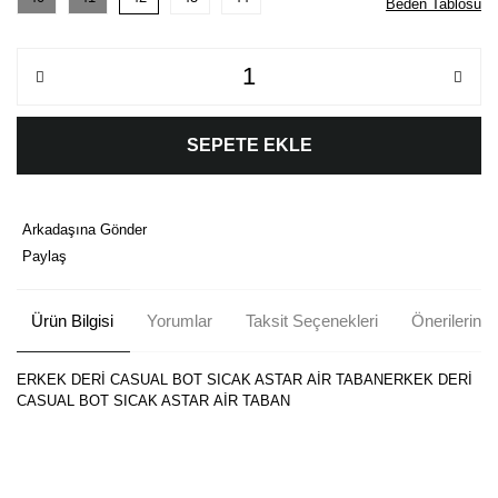
Beden Tablosu
SEPETE EKLE
Arkadaşına Gönder
Paylaş
Ürün Bilgisi
Yorumlar
Taksit Seçenekleri
Önerileriniz
ERKEK DERİ CASUAL BOT SICAK ASTAR AİR TABANERKEK DERİ
CASUAL BOT SICAK ASTAR AİR TABAN
Bu ürünün fiyat bilgisi, resim, ürün açıklamalarında ve diğer
konularda yetersiz gördüğünüz noktaları öneri formunu kullanarak
Bu ürüne ilk yorumu siz yapın!