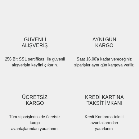
Yorum Yaz
Ürün resmi kalitesiz, bozuk veya görüntülenemiyor.
Ürün açıklamasında eksik bilgiler bulunuyor.
Ürün bilgilerinde hatalar bulunuyor.
Ürün fiyatı diğer sitelerden daha pahalı.
GÜVENLİ
AYNI GÜN
Bu ürüne benzer farklı alternatifler olmalı.
ALIŞVERİŞ
KARGO
256 Bit SSL sertifikası ile güvenli
Saat 16.00'a kadar vereceğiniz
alışverişin keyfini çıkarın.
siparişler aynı gün kargoya verilir.
Gönder
ÜCRETSİZ
KREDİ KARTINA
KARGO
TAKSİT İMKANI
Tüm siparişlerinizde ücretsiz
Kredi Kartlarına taksit
kargo
avantajlarından
avantajlarından yararlanın.
yararlanın.