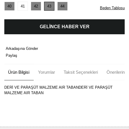
40
41
42
43
44
Beden Tablosu
GELİNCE HABER VER
Arkadaşına Gönder
Paylaş
Ürün Bilgisi
Yorumlar
Taksit Seçenekleri
Önerileriniz
DERİ VE PARAŞÜT MALZEME AIR TABANDERİ VE PARAŞÜT
MALZEME AIR TABAN
Bu ürünün fiyat bilgisi, resim, ürün açıklamalarında ve diğer
konularda yetersiz gördüğünüz noktaları öneri formunu kullanarak
Bu ürüne ilk yorumu siz yapın!
tarafımıza iletebilirsiniz.
Görüş ve önerileriniz için teşekkür ederiz.