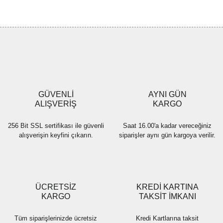
konularda yetersiz gördüğünüz noktaları öneri formunu kullanarak
Bu ürüne ilk yorumu siz yapın!
tarafımıza iletebilirsiniz.
Görüş ve önerileriniz için teşekkür ederiz.
Yorum Yaz
Ürün resmi kalitesiz, bozuk veya görüntülenemiyor.
Ürün açıklamasında eksik bilgiler bulunuyor.
Ürün bilgilerinde hatalar bulunuyor.
Ürün fiyatı diğer sitelerden daha pahalı.
GÜVENLİ
AYNI GÜN
Bu ürüne benzer farklı alternatifler olmalı.
ALIŞVERİŞ
KARGO
256 Bit SSL sertifikası ile güvenli
Saat 16.00'a kadar vereceğiniz
alışverişin keyfini çıkarın.
siparişler aynı gün kargoya verilir.
Gönder
ÜCRETSİZ
KREDİ KARTINA
KARGO
TAKSİT İMKANI
Tüm siparişlerinizde ücretsiz
Kredi Kartlarına taksit