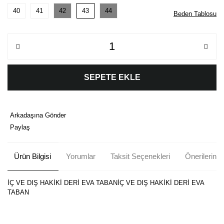
40
41
42
43
44
Beden Tablosu
SEPETE EKLE
Arkadaşına Gönder
Paylaş
Ürün Bilgisi
Yorumlar
Taksit Seçenekleri
Önerileriniz
İÇ VE DIŞ HAKİKİ DERİ EVA TABANİÇ VE DIŞ HAKİKİ DERİ EVA
TABAN
Bu ürünün fiyat bilgisi, resim, ürün açıklamalarında ve diğer