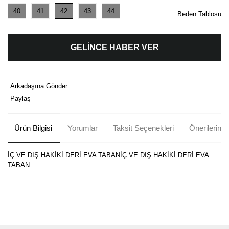
40
41
42
43
44
Beden Tablosu
GELİNCE HABER VER
Arkadaşına Gönder
Paylaş
Ürün Bilgisi
Yorumlar
Taksit Seçenekleri
Önerileriniz
İÇ VE DIŞ HAKİKİ DERİ EVA TABANİÇ VE DIŞ HAKİKİ DERİ EVA
TABAN
Bu ürünün fiyat bilgisi, resim, ürün açıklamalarında ve diğer
konularda yetersiz gördüğünüz noktaları öneri formunu kullanarak
Bu ürüne ilk yorumu siz yapın!
tarafımıza iletebilirsiniz.
Görüş ve önerileriniz için teşekkür ederiz.