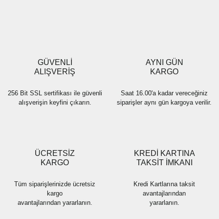
Yorum Yaz
Ürün resmi kalitesiz, bozuk veya görüntülenemiyor.
Ürün açıklamasında eksik bilgiler bulunuyor.
Ürün bilgilerinde hatalar bulunuyor.
Ürün fiyatı diğer sitelerden daha pahalı.
GÜVENLİ
AYNI GÜN
Bu ürüne benzer farklı alternatifler olmalı.
ALIŞVERİŞ
KARGO
256 Bit SSL sertifikası ile güvenli
Saat 16.00'a kadar vereceğiniz
alışverişin keyfini çıkarın.
siparişler aynı gün kargoya verilir.
Gönder
ÜCRETSİZ
KREDİ KARTINA
KARGO
TAKSİT İMKANI
Tüm siparişlerinizde ücretsiz
Kredi Kartlarına taksit
kargo
avantajlarından
avantajlarından yararlanın.
yararlanın.