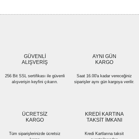
Bu ürüne ilk yorumu siz yapın!
tarafımıza iletebilirsiniz.
Görüş ve önerileriniz için teşekkür ederiz.
Yorum Yaz
Ürün resmi kalitesiz, bozuk veya görüntülenemiyor.
Ürün açıklamasında eksik bilgiler bulunuyor.
Ürün bilgilerinde hatalar bulunuyor.
Ürün fiyatı diğer sitelerden daha pahalı.
GÜVENLİ
AYNI GÜN
Bu ürüne benzer farklı alternatifler olmalı.
ALIŞVERİŞ
KARGO
256 Bit SSL sertifikası ile güvenli
Saat 16.00'a kadar vereceğiniz
alışverişin keyfini çıkarın.
siparişler aynı gün kargoya verilir.
Gönder
ÜCRETSİZ
KREDİ KARTINA
KARGO
TAKSİT İMKANI
Tüm siparişlerinizde ücretsiz
Kredi Kartlarına taksit