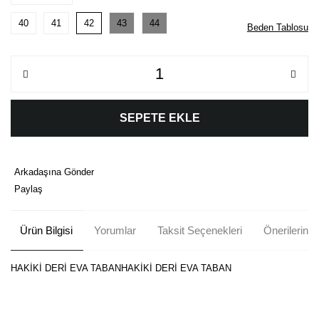
40
41
42
43
44
Beden Tablosu
SEPETE EKLE
Arkadaşına Gönder
Paylaş
Ürün Bilgisi
Yorumlar
Taksit Seçenekleri
Önerileriniz
HAKİKİ DERİ EVA TABANHAKİKİ DERİ EVA TABAN
Bu ürünün fiyat bilgisi, resim, ürün açıklamalarında ve diğer
konularda yetersiz gördüğünüz noktaları öneri formunu kullanarak