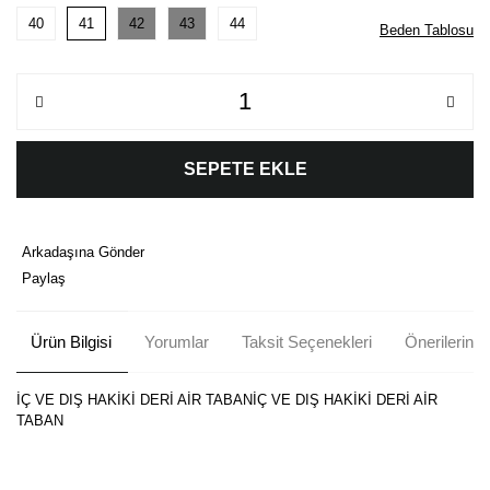
40
41
42
43
44
Beden Tablosu
SEPETE EKLE
Arkadaşına Gönder
Paylaş
Ürün Bilgisi
Yorumlar
Taksit Seçenekleri
Önerileriniz
İÇ VE DIŞ HAKİKİ DERİ AİR TABANİÇ VE DIŞ HAKİKİ DERİ AİR
TABAN
Bu ürünün fiyat bilgisi, resim, ürün açıklamalarında ve diğer