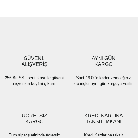
konularda yetersiz gördüğünüz noktaları öneri formunu kullanarak
Bu ürüne ilk yorumu siz yapın!
tarafımıza iletebilirsiniz.
Görüş ve önerileriniz için teşekkür ederiz.
Yorum Yaz
Ürün resmi kalitesiz, bozuk veya görüntülenemiyor.
Ürün açıklamasında eksik bilgiler bulunuyor.
Ürün bilgilerinde hatalar bulunuyor.
Ürün fiyatı diğer sitelerden daha pahalı.
GÜVENLİ
AYNI GÜN
Bu ürüne benzer farklı alternatifler olmalı.
ALIŞVERİŞ
KARGO
256 Bit SSL sertifikası ile güvenli
Saat 16.00'a kadar vereceğiniz
alışverişin keyfini çıkarın.
siparişler aynı gün kargoya verilir.
Gönder
ÜCRETSİZ
KREDİ KARTINA
KARGO
TAKSİT İMKANI
Tüm siparişlerinizde ücretsiz
Kredi Kartlarına taksit