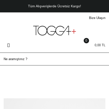
Geri Dön
Tüm Alışverişlerde Ücretsiz Kargo!
Bize Ulaşın
ERKEK
Sneaker
Casual
0
0,00 TL
Bot
Klasik
Sandalet - Terlik