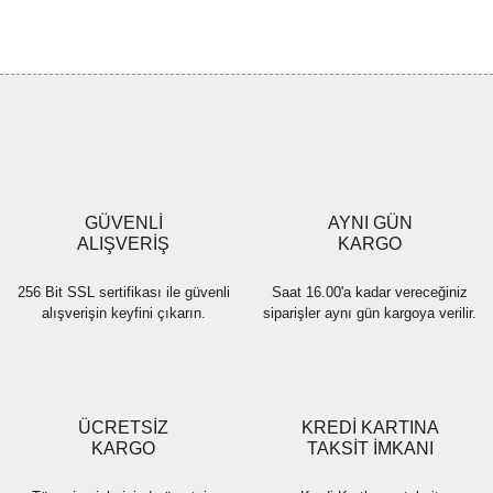
Bu ürünün fiyat bilgisi, resim, ürün açıklamalarında ve diğer
konularda yetersiz gördüğünüz noktaları öneri formunu kullanarak
Bu ürüne ilk yorumu siz yapın!
tarafımıza iletebilirsiniz.
Görüş ve önerileriniz için teşekkür ederiz.
Yorum Yaz
Ürün resmi kalitesiz, bozuk veya görüntülenemiyor.
Ürün açıklamasında eksik bilgiler bulunuyor.
Ürün bilgilerinde hatalar bulunuyor.
Ürün fiyatı diğer sitelerden daha pahalı.
GÜVENLİ
AYNI GÜN
Bu ürüne benzer farklı alternatifler olmalı.
ALIŞVERİŞ
KARGO
256 Bit SSL sertifikası ile güvenli
Saat 16.00'a kadar vereceğiniz
alışverişin keyfini çıkarın.
siparişler aynı gün kargoya verilir.
Gönder
ÜCRETSİZ
KREDİ KARTINA
KARGO
TAKSİT İMKANI