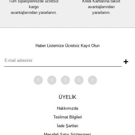
Tüm siparişlerinizde ücretsiz
Kredi Kartlarına taksit
kargo
avantajlarından
avantajlarından yararlanın.
yararlanın.
Haber Listemize Ücretsiz Kayıt Olun
+
ÜYELİK
Hakkımızda
Teslimat Bilgileri
İade Şartları
Mesafeli Satış Sözleşmesi