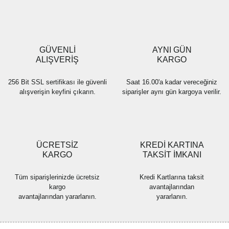
Ürün resmi kalitesiz, bozuk veya görüntülenemiyor.
Ürün açıklamasında eksik bilgiler bulunuyor.
Ürün bilgilerinde hatalar bulunuyor.
Ürün fiyatı diğer sitelerden daha pahalı.
GÜVENLİ
AYNI GÜN
Bu ürüne benzer farklı alternatifler olmalı.
ALIŞVERİŞ
KARGO
256 Bit SSL sertifikası ile güvenli
Saat 16.00'a kadar vereceğiniz
alışverişin keyfini çıkarın.
siparişler aynı gün kargoya verilir.
Gönder
ÜCRETSİZ
KREDİ KARTINA
KARGO
TAKSİT İMKANI
Tüm siparişlerinizde ücretsiz
Kredi Kartlarına taksit
kargo
avantajlarından
avantajlarından yararlanın.
yararlanın.