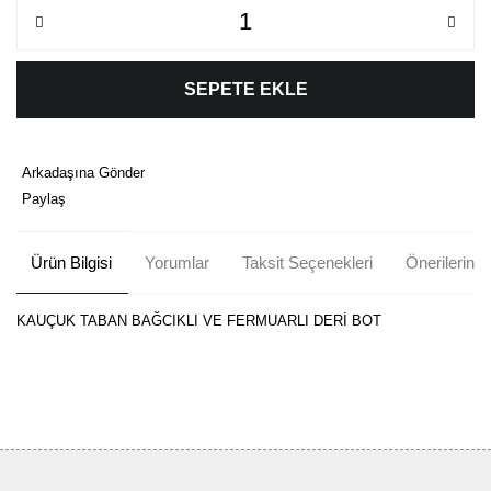
SEPETE EKLE
Arkadaşına Gönder
Paylaş
Ürün Bilgisi
Yorumlar
Taksit Seçenekleri
Önerileriniz
KAUÇUK TABAN BAĞCIKLI VE FERMUARLI DERİ BOT
Bu ürünün fiyat bilgisi, resim, ürün açıklamalarında ve diğer
konularda yetersiz gördüğünüz noktaları öneri formunu kullanarak
Bu ürüne ilk yorumu siz yapın!
tarafımıza iletebilirsiniz.
Görüş ve önerileriniz için teşekkür ederiz.
Yorum Yaz