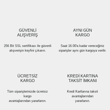
Yorum Yaz
Ürün resmi kalitesiz, bozuk veya görüntülenemiyor.
Ürün açıklamasında eksik bilgiler bulunuyor.
Ürün bilgilerinde hatalar bulunuyor.
Ürün fiyatı diğer sitelerden daha pahalı.
GÜVENLİ
AYNI GÜN
Bu ürüne benzer farklı alternatifler olmalı.
ALIŞVERİŞ
KARGO
256 Bit SSL sertifikası ile güvenli
Saat 16.00'a kadar vereceğiniz
alışverişin keyfini çıkarın.
siparişler aynı gün kargoya verilir.
Gönder
ÜCRETSİZ
KREDİ KARTINA
KARGO
TAKSİT İMKANI
Tüm siparişlerinizde ücretsiz
Kredi Kartlarına taksit
kargo
avantajlarından
avantajlarından yararlanın.
yararlanın.