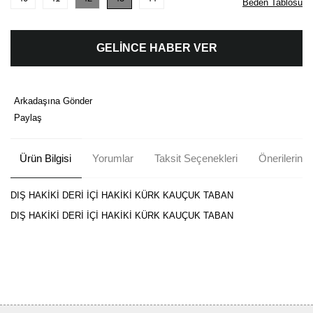
Beden Tablosu
GELİNCE HABER VER
Arkadaşına Gönder
Paylaş
Ürün Bilgisi
Yorumlar
Taksit Seçenekleri
Önerileriniz
DIŞ HAKİKİ DERİ İÇİ HAKİKİ KÜRK KAUÇUK TABAN
DIŞ HAKİKİ DERİ İÇİ HAKİKİ KÜRK KAUÇUK TABAN
Bu ürünün fiyat bilgisi, resim, ürün açıklamalarında ve diğer
konularda yetersiz gördüğünüz noktaları öneri formunu kullanarak
Bu ürüne ilk yorumu siz yapın!
tarafımıza iletebilirsiniz.
Görüş ve önerileriniz için teşekkür ederiz.