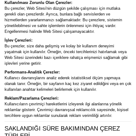
Kullanılması Zorunlu Olan Çerezler:
Bu çerezler, Web Sitesi'nin düzgün şekilde çalışması için mutlaka
gerekli olan çerezlerdir. Ayrıca, bunlara bağlı servislerden ve
hizmetlerden yararlanmanızı sağlamaktadır. Bu çerezlere, sistemin
yönetilebilmesi ve sahte işlemlerin önlenmesi için ihtiyaç vardır.
Engellenmesi halinde Web Sitesi çalışamayacaktır.
İşlev Çerezleri:
Bu çerezler, size daha gelişmiş ve kolay bir kullanım deneyimi
yaşatmak için kullanılır. Örneğin, önceki tercihlerinizi hatırlamak veya
Web Sitesi üzerindeki bazı içeriklere rahatça erişmenizi sağlamak gibi
işlevleri yerine getirir.
Performans-Analitik Çerezler:
Kullanıcı davranışlarını analiz ederek istatistiksel ölçüm yapmaya
olanak tanır. Örneğin, bir sayfanın kaç kez ziyaret edildiğini veya en çok
kullanılan anahtar kelimeleri belirlemek için kullanılır.
Reklam/Pazarlama Çerezleri:
Kullanıcıların çevrimiçi hareketlerini izleyerek ilgi alanlarına yönelik
reklamlar gösterir. Çevrimiçi davranışsal reklamcılık sayesinde, kişisel
tercihlere uygun reklamlar sunularak reklam verimliliği artırılır.
SAKLANDIĞI SÜRE BAKIMINDAN ÇEREZ
TÜRLERİ