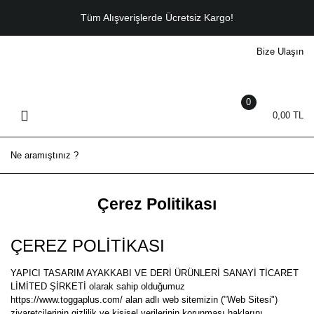
Geri Dön
Tüm Alışverişlerde Ücretsiz Kargo!
Bize Ulaşın
ERKEK
Sneaker
0
Casual
0,00 TL
Bot
Klasik
Sandalet - Terlik
Çerez Politikası
ÇEREZ POLİTİKASI
YAPICI TASARIM AYAKKABI VE DERİ ÜRÜNLERİ SANAYİ TİCARET
LİMİTED ŞİRKETİ olarak sahip olduğumuz
https://www.toggaplus.com/ alan adlı web sitemizin ("Web Sitesi")
ziyaretçilerinin gizlilik ve kişisel verilerinin korunması haklarını