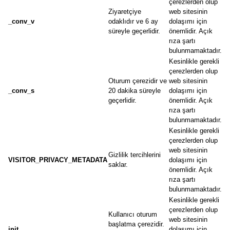
çerezlerden olup
Ziyaretçiye
web sitesinin
_conv_v
odaklıdır ve 6 ay
dolaşımı için
süreyle geçerlidir.
önemlidir. Açık
rıza şartı
bulunmamaktadır.
Kesinlikle gerekli
çerezlerden olup
Oturum çerezidir ve
web sitesinin
_conv_s
20 dakika süreyle
dolaşımı için
geçerlidir.
önemlidir. Açık
rıza şartı
bulunmamaktadır.
Kesinlikle gerekli
çerezlerden olup
web sitesinin
Gizlilik tercihlerini
VISITOR_PRIVACY_METADATA
dolaşımı için
saklar.
önemlidir. Açık
rıza şartı
bulunmamaktadır.
Kesinlikle gerekli
çerezlerden olup
Kullanıcı oturum
web sitesinin
başlatma çerezidir.
init
dolaşımı için