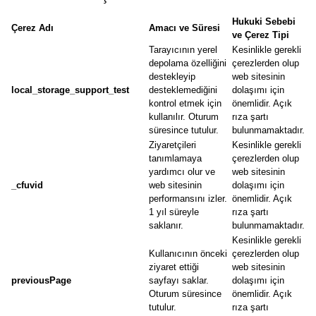
Hukuki Sebebi
Çerez Adı
Amacı ve Süresi
ve Çerez Tipi
Tarayıcının yerel
Kesinlikle gerekli
depolama özelliğini
çerezlerden olup
destekleyip
web sitesinin
local_storage_support_test
desteklemediğini
dolaşımı için
kontrol etmek için
önemlidir. Açık
kullanılır. Oturum
rıza şartı
süresince tutulur.
bulunmamaktadır.
Ziyaretçileri
Kesinlikle gerekli
tanımlamaya
çerezlerden olup
yardımcı olur ve
web sitesinin
_cfuvid
web sitesinin
dolaşımı için
performansını izler.
önemlidir. Açık
1 yıl süreyle
rıza şartı
saklanır.
bulunmamaktadır.
Kesinlikle gerekli
Kullanıcının önceki
çerezlerden olup
ziyaret ettiği
web sitesinin
previousPage
sayfayı saklar.
dolaşımı için
Oturum süresince
önemlidir. Açık
tutulur.
rıza şartı